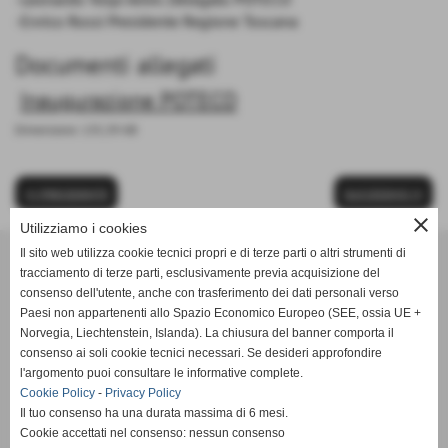
-Enrico Rossi Presidente Regione Toscana
Documenti allegati
Inaugurazione POTECO
Dimensione: 135,39 KB
<< PRECEDENTE
SUCCESSIVO >>
close
Utilizziamo i cookies
Il sito web utilizza cookie tecnici propri e di terze parti o altri strumenti di
tracciamento di terze parti, esclusivamente previa acquisizione del
consenso dell'utente, anche con trasferimento dei dati personali verso
Paesi non appartenenti allo Spazio Economico Europeo (SEE, ossia UE +
Norvegia, Liechtenstein, Islanda). La chiusura del banner comporta il
consenso ai soli cookie tecnici necessari. Se desideri approfondire
l'argomento puoi consultare le informative complete.
Cookie Policy
-
Privacy Policy
Il tuo consenso ha una durata massima di 6 mesi.
Sede legale e operativa:
Cookie accettati nel consenso: nessun consenso