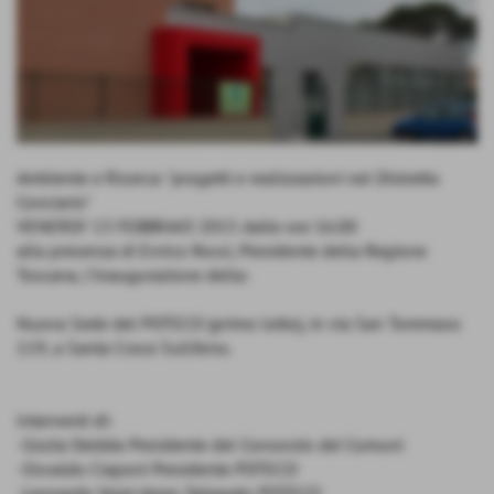
Ambiente e Ricerca: "progetti e realizzazioni nel Distretto
Conciario"
VENERDI' 13 FEBBRAIO 2015 dalle ore 16.00
alla presenza di Enrico Rossi, Presidente della Regione
Toscana, l'inaugurazione della:
Nuova Sede del POTECO (primo lotto), in via San Tommaso
119, a Santa Croce Sull'Arno.
Interventi di:
-Giulia Deidda Presidente del Consorzio dei Comuni
-Osvaldo Ciaponi Presidente POTECO
-Leonardo Volpi Amm. Delegato POTECO