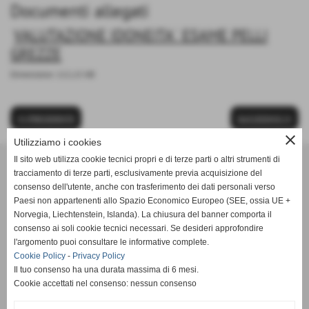
Documenti allegati
VALUTAZIONE IDONEITA´ ESAME PELLI
GREZZE
Dimensione: 112,15 KB
<< PRECEDENTE
SUCCESSIVO >>
close
Utilizziamo i cookies
Il sito web utilizza cookie tecnici propri e di terze parti o altri strumenti di
tracciamento di terze parti, esclusivamente previa acquisizione del
consenso dell'utente, anche con trasferimento dei dati personali verso
Paesi non appartenenti allo Spazio Economico Europeo (SEE, ossia UE +
Norvegia, Liechtenstein, Islanda). La chiusura del banner comporta il
consenso ai soli cookie tecnici necessari. Se desideri approfondire
l'argomento puoi consultare le informative complete.
Cookie Policy
-
Privacy Policy
Il tuo consenso ha una durata massima di 6 mesi.
Sede legale e operativa:
Cookie accettati nel consenso: nessun consenso
Via San Tommaso,119/121/123